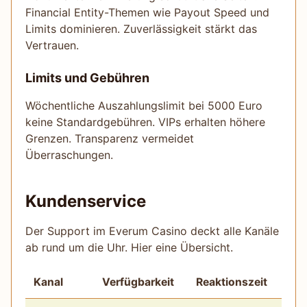
Financial Entity-Themen wie Payout Speed und
Limits dominieren. Zuverlässigkeit stärkt das
Vertrauen.
Limits und Gebühren
Wöchentliche Auszahlungslimit bei 5000 Euro
keine Standardgebühren. VIPs erhalten höhere
Grenzen. Transparenz vermeidet
Überraschungen.
Kundenservice
Der Support im Everum Casino deckt alle Kanäle
ab rund um die Uhr. Hier eine Übersicht.
Kanal
Verfügbarkeit
Reaktionszeit