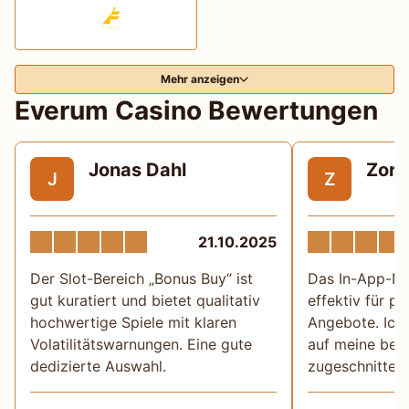
Mehr anzeigen
Everum Casino Bewertungen
Jonas Dahl
Zora
J
Z
21.10.2025
Der Slot-Bereich „Bonus Buy“ ist
Das In-App-Na
gut kuratiert und bietet qualitativ
effektiv für pe
hochwertige Spiele mit klaren
Angebote. Ich e
Volatilitätswarnungen. Eine gute
auf meine bev
dedizierte Auswahl.
zugeschnitten 