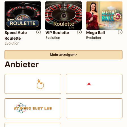
Speed Auto
VIP Roulette
Mega Ball
Evolution
Evolution
Roulette
Evolution
Mehr anzeigen
Anbieter