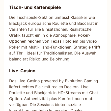
Tisch- und Kartenspiele
Die Tischspiele-Sektion umfasst Klassiker wie
Blackjack europäische Roulette und Baccarat in
Varianten für alle Einsatzhöhen. Realistische
Grafik taucht ein in die Atmosphäre. Poker-
Optionen reichen von Texas Hold'em bis Video
Poker mit Multi-Hand-Funktionen. Strategie trifft
auf Thrill ideal für Traditionalisten. Die Auswahl
balanciert Risiko und Belohnung.
Live-Casino
Das Live-Casino powered by Evolution Gaming
liefert echtes Flair mit realen Dealern. Live
Roulette und Blackjack in HD-Streams mit Chat-
Option. Authentizität plus Komfort auch mobil
verfügbar. Die Sessions bieten soziale
Interaktion und hohe Immersion. Dealer