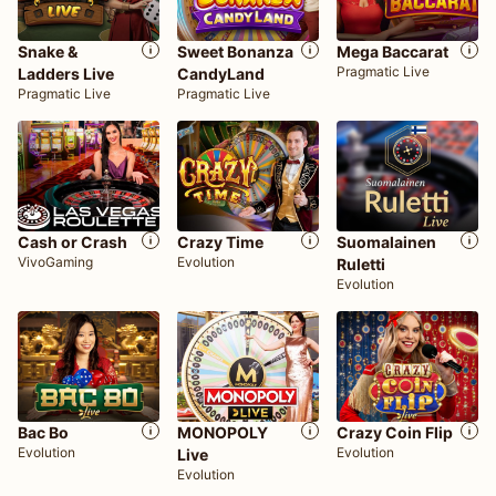
Snake &
Sweet Bonanza
Mega Baccarat
Pragmatic Live
Ladders Live
CandyLand
Pragmatic Live
Pragmatic Live
Cash or Crash
Crazy Time
Suomalainen
VivoGaming
Evolution
Ruletti
Evolution
Bac Bo
MONOPOLY
Crazy Coin Flip
Evolution
Evolution
Live
Evolution