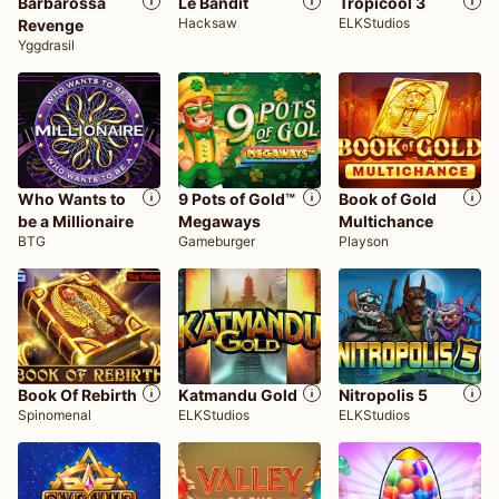
Barbarossa
Le Bandit
Tropicool 3
Hacksaw
ELKStudios
Revenge
Yggdrasil
Who Wants to
9 Pots of Gold™
Book of Gold
be a Millionaire
Megaways
Multichance
BTG
Gameburger
Playson
Book Of Rebirth
Katmandu Gold
Nitropolis 5
Spinomenal
ELKStudios
ELKStudios